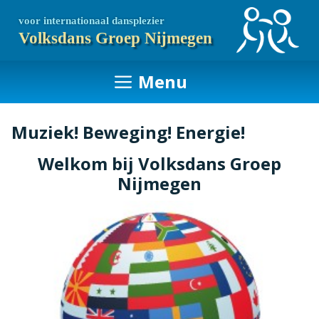
Ga
voor internationaal dansplezier
naar
Volksdans Groep Nijmegen
de
inhoud
Menu
Muziek! Beweging! Energie!
Welkom bij Volksdans Groep
Nijmegen